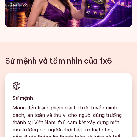
Sứ mệnh và tầm nhìn của fx6
Sứ mệnh
Mang đến trải nghiệm giải trí trực tuyến minh
bạch, an toàn và thú vị cho người dùng trưởng
thành tại Việt Nam. fx6 cam kết xây dựng một
môi trường nơi người chơi hiểu rõ luật chơi,