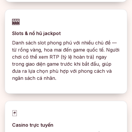
🎰
Slots & nổ hũ jackpot
Danh sách slot phong phú với nhiều chủ đề —
từ rồng vàng, hoa mai đến game quốc tế. Người
chơi có thể xem RTP (tỷ lệ hoàn trả) ngay
trong giao diện game trước khi bắt đầu, giúp
đưa ra lựa chọn phù hợp với phong cách và
ngân sách cá nhân.
🃏
Casino trực tuyến