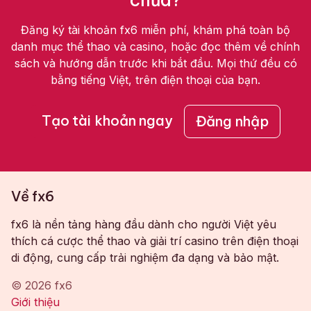
chưa?
Đăng ký tài khoản fx6 miễn phí, khám phá toàn bộ
danh mục thể thao và casino, hoặc đọc thêm về chính
sách và hướng dẫn trước khi bắt đầu. Mọi thứ đều có
bằng tiếng Việt, trên điện thoại của bạn.
Tạo tài khoản ngay
Đăng nhập
Về fx6
fx6 là nền tảng hàng đầu dành cho người Việt yêu
thích cá cược thể thao và giải trí casino trên điện thoại
di động, cung cấp trải nghiệm đa dạng và bảo mật.
© 2026 fx6
Giới thiệu