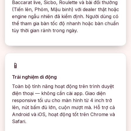
Baccarat live, Sicbo, Roulette và bài đổi thưởng
(Tiến lên, Phỏm, Mậu binh) với dealer thật hoặc
engine ngẫu nhiên đã kiểm định. Người dùng có
thể tham gia bàn tốc độ nhanh hoặc bàn chuẩn
tùy thời gian rảnh trong ngày.
📱
Trải nghiệm di động
Toàn bộ tính năng hoạt động trên trình duyệt
điện thoại — không cần cài app. Giao diện
responsive tối ưu cho màn hình từ 4 inch trở
lên, nút bấm đủ lớn, cuộn mượt mà. Hỗ trợ cả
Android và iOS, hoạt động tốt trên Chrome và
Safari.