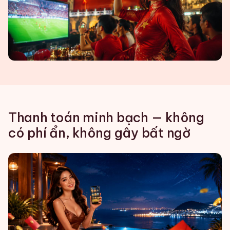
Thanh toán minh bạch — không
có phí ẩn, không gây bất ngờ