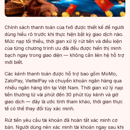
Chính sách thanh toán của fx6 được thiết kế để người
dùng hiểu rõ trước khi thực hiện bất kỳ giao dịch nào.
Mức nạp tối thiểu, thời gian xử lý rút tiền và điều kiện
của từng chương trình ưu đãi đều được hiển thị minh
bạch ngay trong giao diện — không cần liên hệ hỗ trợ
mới biết.
Các kênh thanh toán được hỗ trợ bao gồm MoMo,
ZaloPay, ViettelPay và chuyển khoản ngân hàng qua
nhiều ngân hàng lớn tại Việt Nam. Thời gian xử lý nạp
tiền thường từ vài phút đến 30 phút tùy kênh và giờ
giao dịch — đây là ước tính tham khảo, thời gian thực
tế có thể thay đổi tùy xác minh.
Rút tiền yêu cầu tài khoản đã hoàn tất xác minh cơ
bản. Người dùng nên xác minh tài khoản ngay sau khi