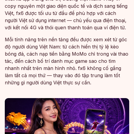
copy nguyên một giao diện quốc tế và dịch sang tiếng
Việt, fx6 được tối ưu từ đầu để phù hợp với cách
người Việt sử dụng internet — chủ yếu qua điện thoại,
với kết nối 4G và thói quen thanh toán qua ví điện tử.
Mỗi tính năng trên nền tảng đều được xem xét từ góc
độ người dùng Việt Nam: từ cách hiển thị tỷ lệ kèo
bóng đá, cách nạp tiền bằng MoMo chỉ trong vài thao
tác, đến cách bố trí danh mục game sao cho tìm
nhanh nhất trên màn hình nhỏ. fx6 không cố gắng
làm tất cả mọi thứ — thay vào đó tập trung làm tốt
những gì người dùng Việt thực sự cần.